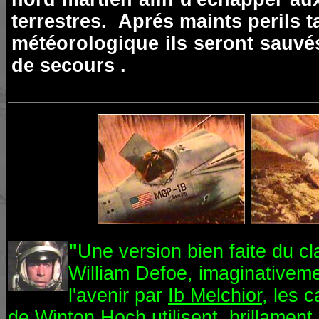
terrestres. Aprés maints perils 
météorologique ils seront sauvé
de secours .
"
Une version bien faite du c
William Defoe, imaginativem
l'avenir par
Ib Melchior
, les 
de Winton Hoch utilisent brillament 