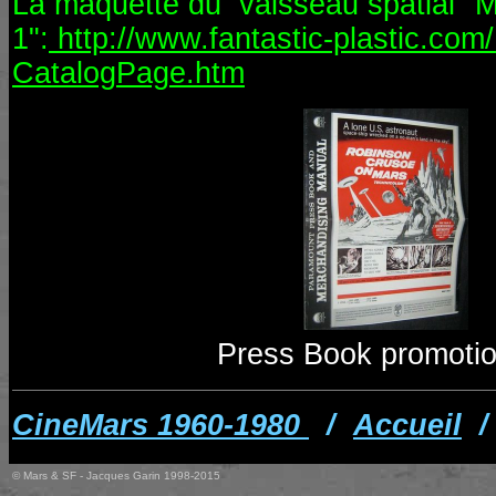
La maquette du vaisseau spatial "M
1":
http://www.fantastic-plastic.co
CatalogPage.htm
Press Book promotio
CineMars 1960-1980
/
Accueil
© Mars & SF - Jacques Garin 1998-2015