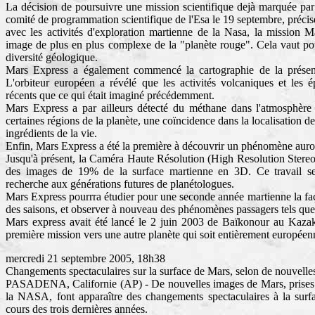
La décision de poursuivre une mission scientifique dejà marquée par
comité de programmation scientifique de l'Esa le 19 septembre, préci
avec les activités d'exploration martienne de la Nasa, la mission 
image de plus en plus complexe de la "planète rouge". Cela vaut po
diversité géologique.
Mars Express a également commencé la cartographie de la présenc
L'orbiteur européen a révélé que les activités volcaniques et les 
récents que ce qui était imaginé précédemment.
Mars Express a par ailleurs détecté du méthane dans l'atmosphère
certaines régions de la planète, une coïncidence dans la localisation 
ingrédients de la vie.
Enfin, Mars Express a été la première à découvrir un phénomène auro
Jusqu'à présent, la Caméra Haute Résolution (High Resolution Stereo 
des images de 19% de la surface martienne en 3D. Ce travail se
recherche aux générations futures de planétologues.
Mars Express pourrra étudier pour une seconde année martienne la faç
des saisons, et observer à nouveau des phénomènes passagers tels que l
Mars express avait été lancé le 2 juin 2003 de Baïkonour au Kazak
première mission vers une autre planète qui soit entièrement européen
mercredi 21 septembre 2005, 18h38
Changements spectaculaires sur la surface de Mars, selon de nouvel
PASADENA, Californie (AP) - De nouvelles images de Mars, prises 
la NASA, font apparaître des changements spectaculaires à la surfa
cours des trois dernières années.