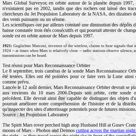
Mars Global Surveyor, en orbite autour de la planète depuis 1997, 
n'existaient pas en 2002, tandis que des rochers ont laissé des trac
chercheurs du Jet Propulsion Laboratory de la NASA, des dizaines de 
des vents puissants ou un séisme.
Les scientifiques ont par ailleurs constaté une diminution des dépôts 
baisse constatée trois étés consécutifs et qui pourrait attester de cha
sonde est en orbite autour de Mars depuis 1997.
1921:
Guglielmo Marconi, inventor of the wireless, claims to hear signals that 
1924 -- at times when Mars is relatively close -- radio stations observe silence, 
transmissions can be heard.
Test réussi pour Mars Reconnaissance Orbiter
Le 8 septembre, trois caméras de la sonde Mars Reconnaissance Orbit
été testées. Elles ont été pointées pour ce faire vers la Lune ainsi
comme prévu.
Lancée le 12 août dernier, Mars Reconnaissance Orbiter devrait se pla
aux environs du 10 mars 2006.Depuis son orbite, cette sonde o
précédent. Elle devrait ainsi être capable de distinguer des objets d'
pourrait améliorer notre compréhension de l'histoire et de la distribu
qu'inspecter des sites d'atterrissage potentiels pour de futures missions
Source : Jet Propulsion Laboratory
The Spirit Mars rover perched high atop Husband Hill at Gusev Crater
moons of Mars – Phobos and Deimos
cutting across the martian night
the right – as they travel across the night sky in front of the constella