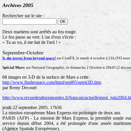
Archives 2005
Rechercher sur le site :
Deux martiens sont arrêtés au feu rouge.
Le feu passe au vert. L'un d'eux s'écrie :
« Tu as vu, il me fait de l'œil ! »
Septembre-Octobre
It, the terror from beyond space!
sur CinéFX, le mardi 4 octobre à 21h (VO sous t
Spécial Mars:
sur National Geographic, le dimanche 2 Octobre à 20h45 (2 docum
68 images en 3-D de la surface de Mars a cette
http://www.flashespace.com/html/sept05/spirit3D.htm
par Remy Decourt
http://www.revuedesdeuxmondes.fr/francais/actuellement_juin2004.h
jeudi 22 septembre 2005, 17h56
La mission européenne Mars Express est prolongée de deux ans
PARIS (AFP) - La mission de Mars Express, la première sonde eur
service depuis début 2004, a été prolongée d'une année martienne
(Agence Spatiale Européenne).